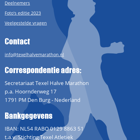
Deelnemers
Foto's editie 2023
Veelgestelde vragen
Contact
info@texelhalvemarathon.nl
Correspondentie adres:
Secretariaat Texel Halve Marathon
p.a. Hoornderweg 17
1791 PM Den Burg - Nederland
Bankgegevens
IBAN: NL54 RABO 0129 8863 51
t.a.v. Stichting Texel Atletiek