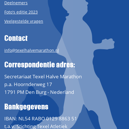
Deelnemers
Foto's editie 2023
Veelgestelde vragen
Contact
info@texelhalvemarathon.nl
Correspondentie adres:
Secretariaat Texel Halve Marathon
p.a. Hoornderweg 17
1791 PM Den Burg - Nederland
Bankgegevens
IBAN: NL54 RABO 0129 8863 51
t.a.v. Stichting Texel Atletiek