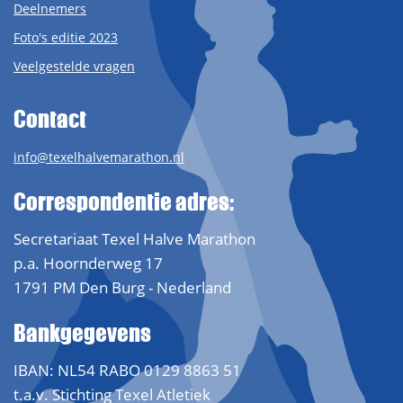
Deelnemers
Foto's editie 2023
Veelgestelde vragen
Contact
info@texelhalvemarathon.nl
Correspondentie adres:
Secretariaat Texel Halve Marathon
p.a. Hoornderweg 17
1791 PM Den Burg - Nederland
Bankgegevens
IBAN: NL54 RABO 0129 8863 51
t.a.v. Stichting Texel Atletiek