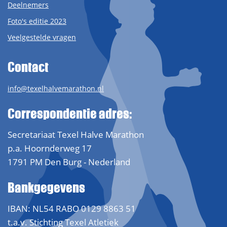
Deelnemers
Foto's editie 2023
Veelgestelde vragen
Contact
info@texelhalvemarathon.nl
Correspondentie adres:
Secretariaat Texel Halve Marathon
p.a. Hoornderweg 17
1791 PM Den Burg - Nederland
Bankgegevens
IBAN: NL54 RABO 0129 8863 51
t.a.v. Stichting Texel Atletiek