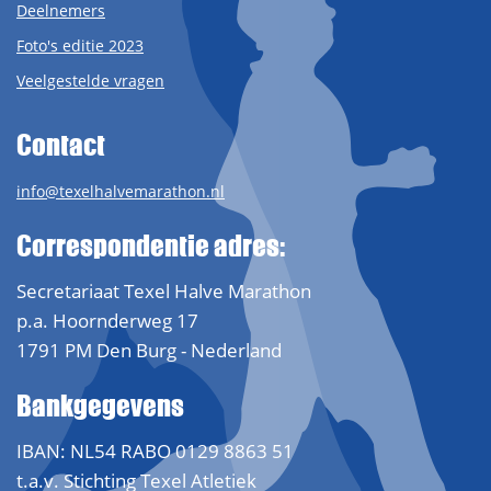
Deelnemers
Foto's editie 2023
Veelgestelde vragen
Contact
info@texelhalvemarathon.nl
Correspondentie adres:
Secretariaat Texel Halve Marathon
p.a. Hoornderweg 17
1791 PM Den Burg - Nederland
Bankgegevens
IBAN: NL54 RABO 0129 8863 51
t.a.v. Stichting Texel Atletiek