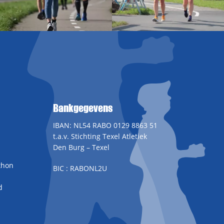
Bankgegevens
IBAN: NL54 RABO 0129 8863 51
t.a.v. Stichting Texel Atletiek
Den Burg – Texel
thon
BIC : RABONL2U
d