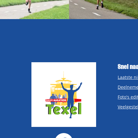
Snel na
Laatste n
Deelneme
Foto's edi
Veelgeste