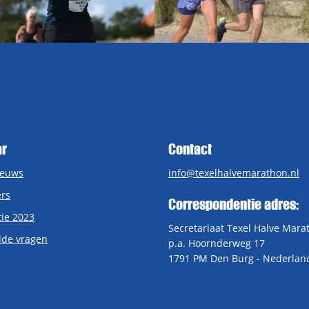
ar
Contact
ieuws
info@texelhalvemarathon.nl
rs
Correspondentie adres:
tie 2023
Secretariaat Texel Halve Mara
lde vragen
p.a. Hoornderweg 17
1791 PM Den Burg - Nederlan