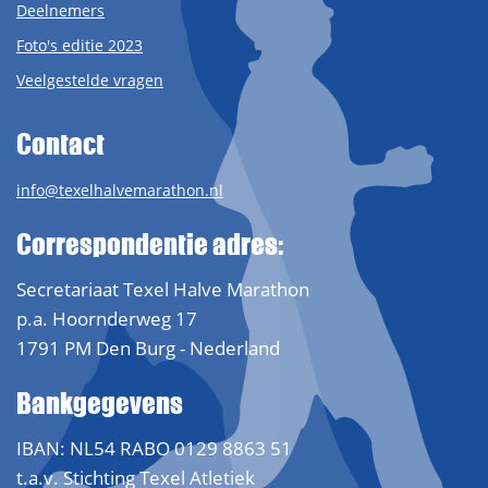
Deelnemers
Foto's editie 2023
Veelgestelde vragen
Contact
info@texelhalvemarathon.nl
Correspondentie adres:
Secretariaat Texel Halve Marathon
p.a. Hoornderweg 17
1791 PM Den Burg - Nederland
Bankgegevens
IBAN: NL54 RABO 0129 8863 51
t.a.v. Stichting Texel Atletiek