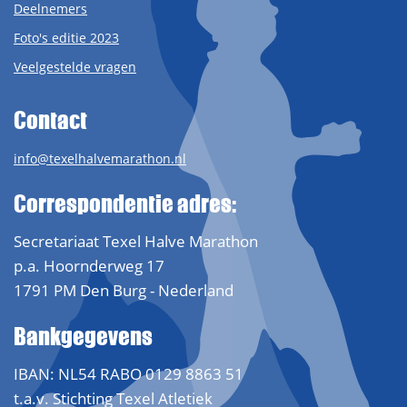
Deelnemers
Foto's editie 2023
Veelgestelde vragen
Contact
info@texelhalvemarathon.nl
Correspondentie adres:
Secretariaat Texel Halve Marathon
p.a. Hoornderweg 17
1791 PM Den Burg - Nederland
Bankgegevens
IBAN: NL54 RABO 0129 8863 51
t.a.v. Stichting Texel Atletiek