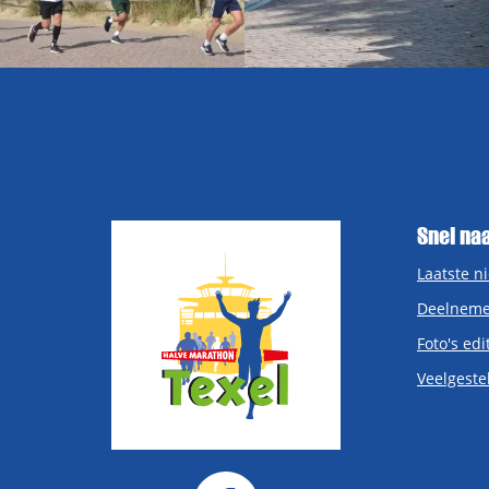
Snel na
Laatste n
Deelneme
Foto's edi
Veelgeste