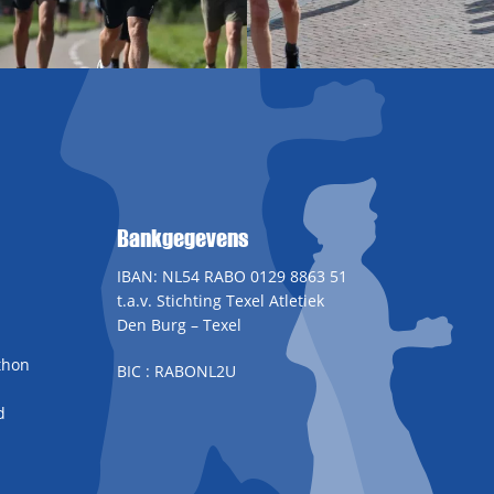
Bankgegevens
IBAN: NL54 RABO 0129 8863 51
t.a.v. Stichting Texel Atletiek
Den Burg – Texel
thon
BIC : RABONL2U
d