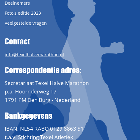
Deelnemers
Foto's editie 2023
Veelgestelde vragen
Contact
info@texelhalvemarathon.nl
Correspondentie adres:
Secretariaat Texel Halve Marathon
p.a. Hoornderweg 17
1791 PM Den Burg - Nederland
Bankgegevens
IBAN: NL54 RABO 0129 8863 51
t.a.v. Stichting Texel Atletiek