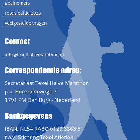
Deelnemers
Foto's editie 2023
Veelgestelde vragen
Contact
info@texelhalvemarathon.nl
Correspondentie adres:
Secretariaat Texel Halve Marathon
p.a. Hoornderweg 17
1791 PM Den Burg - Nederland
Bankgegevens
IBAN: NL54 RABO 0129 8863 51
t.a.v. Stichting Texel Atletiek