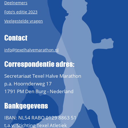
Deelnemers
Foto's editie 2023
Veelgestelde vragen
Contact
info@texelhalvemarathon.nl
Correspondentie adres:
Secretariaat Texel Halve Marathon
p.a. Hoornderweg 17
1791 PM Den Burg - Nederland
Bankgegevens
IBAN: NL54 RABO 0129 8863 51
t.a.v. Stichting Texel Atletiek