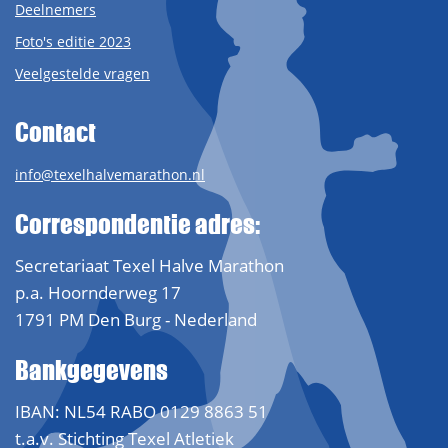
Deelnemers
Foto's editie 2023
Veelgestelde vragen
Contact
info@texelhalvemarathon.nl
Correspondentie adres:
Secretariaat Texel Halve Marathon
p.a. Hoornderweg 17
1791 PM Den Burg - Nederland
Bankgegevens
IBAN: NL54 RABO 0129 8863 51
t.a.v. Stichting Texel Atletiek