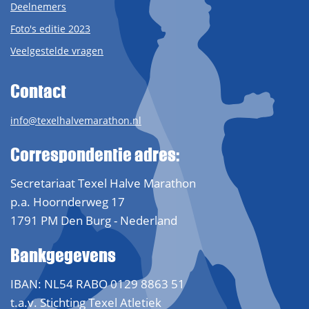
Deelnemers
Foto's editie 2023
Veelgestelde vragen
Contact
info@texelhalvemarathon.nl
Correspondentie adres:
Secretariaat Texel Halve Marathon
p.a. Hoornderweg 17
1791 PM Den Burg - Nederland
Bankgegevens
IBAN: NL54 RABO 0129 8863 51
t.a.v. Stichting Texel Atletiek