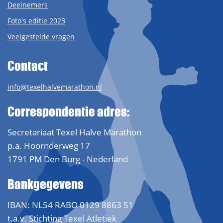
Deelnemers
Foto's editie 2023
Veelgestelde vragen
Contact
info@texelhalvemarathon.nl
Correspondentie adres:
Secretariaat Texel Halve Marathon
p.a. Hoornderweg 17
1791 PM Den Burg - Nederland
Bankgegevens
IBAN: NL54 RABO 0129 8863 51
t.a.v. Stichting Texel Atletiek